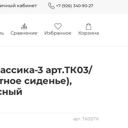
Личный кабинет
+7 (926) 340-90-27
ль
Сравнение
Избранное
Корзина
ассика-3 арт.ТК03/
тное сиденье),
сный
арт.
ТК03/ТК