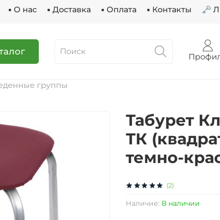
▪ О нас
▪ Доставка
▪ Оплата
▪ Контакты
🗝 
талог
Профи
еденные группы
Табурет Кл
ТК (квадра
темно-кра
(2)
Наличие:
В наличии