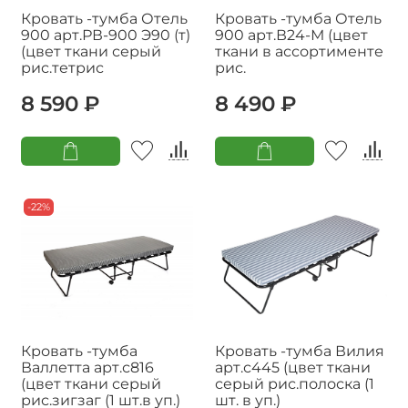
Кровать -тумба Отель
Кровать -тумба Отель
900 арт.РВ-900 Э90 (т)
900 арт.В24-М (цвет
(цвет ткани серый
ткани в ассортименте
рис.тетрис
рис.
8 590 ₽
8 490 ₽
-22%
Кровать -тумба
Кровать -тумба Вилия
Валлетта арт.с816
арт.с445 (цвет ткани
(цвет ткани серый
серый рис.полоска (1
рис.зигзаг (1 шт.в уп.)
шт. в уп.)