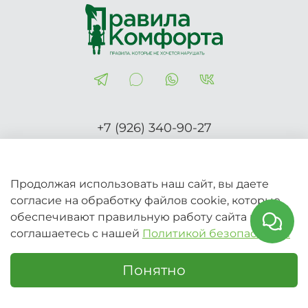
+7 (926) 340-90-27
Правила-Комфорта.рф
Продолжая использовать наш сайт, вы даете
согласие на обработку файлов cookie, которые
2026 © Вся информация на сайте носит справочный
обеспечивают правильную работу сайта и
характер и не является публичной офертой (Ст.437 ГК
соглашаетесь с нашей
Политикой безопасности
РФ)
Понятно
Главная
Поиск
Корзина
Избранное
Профиль