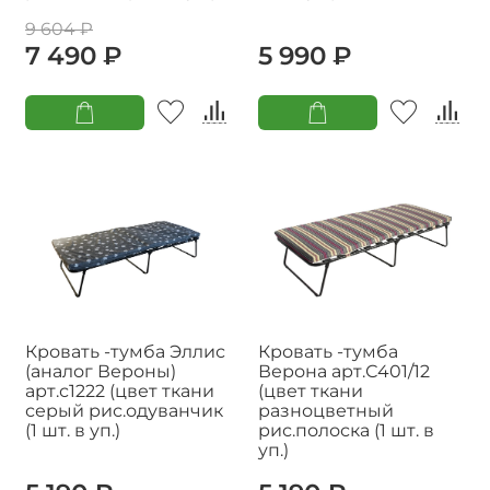
9 604 ₽
7 490 ₽
5 990 ₽
Кровать -тумба Эллис
Кровать -тумба
(аналог Вероны)
Верона арт.С401/12
арт.с1222 (цвет ткани
(цвет ткани
серый рис.одуванчик
разноцветный
(1 шт. в уп.)
рис.полоска (1 шт. в
уп.)