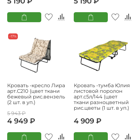
5 190 ₽
5 190 ₽
-17%
Кровать -кресло Лира
Кровать -тумба Юлия
арт.С210 (цвет ткани
листовой поролон
бежевый рис.вензель
арт.с5л/144 (цвет
(2 шт. в уп.)
ткани разноцветный
рис.цветы (1 шт. в уп.)
5 943 ₽
4 949 ₽
4 909 ₽