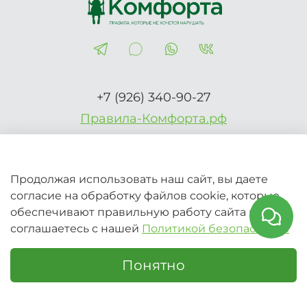
+7 (926) 340-90-27
Правила-Комфорта.рф
Продолжая использовать наш сайт, вы даете
2026 © Вся информация на сайте носит справочный
согласие на обработку файлов cookie, которые
характер и не является публичной офертой (Ст.437 ГК
обеспечивают правильную работу сайта и
РФ)
соглашаетесь с нашей
Политикой безопасности
Понятно
Главная
Поиск
Корзина
Избранное
Профиль