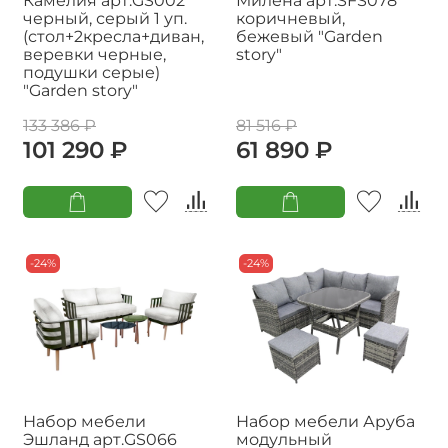
Камелия арт.GS002
Милена арт.SFS078
черный, серый 1 уп.
коричневый,
(стол+2кресла+диван,
бежевый "Garden
веревки черные,
story"
подушки серые)
"Garden story"
133 386 ₽
81 516 ₽
101 290 ₽
61 890 ₽
-24%
-24%
Набор мебели
Набор мебели Аруба
Эшланд арт.GS066
модульный