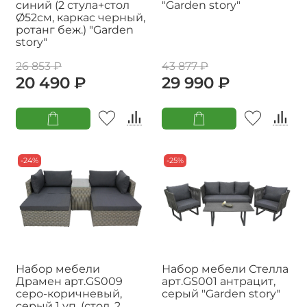
синий (2 стула+стол
"Garden story"
Ø52см, каркас черный,
ротанг беж.) "Garden
story"
26 853 ₽
43 877 ₽
20 490 ₽
29 990 ₽
-24%
-25%
Набор мебели
Набор мебели Стелла
Драмен арт.GS009
арт.GS001 антрацит,
серо-коричневый,
серый "Garden story"
серый 1 уп. (стол, 2