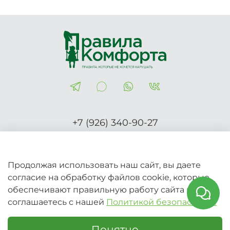
+7 (926) 340-90-27
Правила-Комфорта.рф
Продолжая использовать наш сайт, вы даете
согласие на обработку файлов cookie, которые
2026 © Вся информация на сайте носит справочный
обеспечивают правильную работу сайта и
характер и не является публичной офертой (Ст.437 ГК
соглашаетесь с нашей
Политикой безопасности
РФ)
Понятно