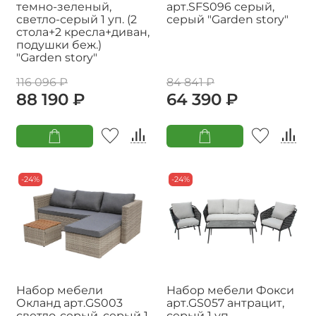
темно-зеленый,
арт.SFS096 серый,
светло-серый 1 уп. (2
серый "Garden story"
стола+2 кресла+диван,
подушки беж.)
"Garden story"
116 096 ₽
84 841 ₽
88 190 ₽
64 390 ₽
-24%
-24%
Набор мебели
Набор мебели Фокси
Окланд арт.GS003
арт.GS057 антрацит,
светло-серый, серый 1
серый 1 уп.