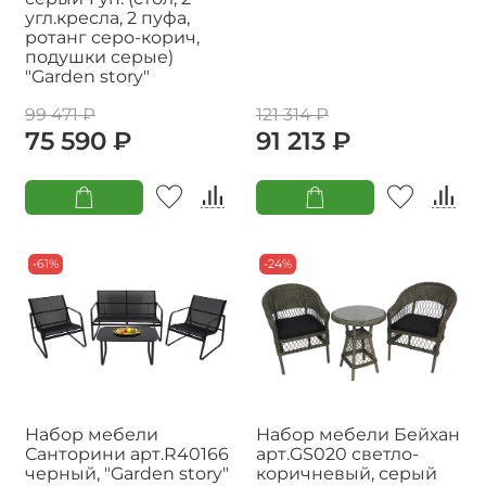
угл.кресла, 2 пуфа,
ротанг серо-корич,
подушки серые)
"Garden story"
99 471 ₽
121 314 ₽
75 590 ₽
91 213 ₽
-61%
-24%
Набор мебели
Набор мебели Бейхан
Санторини арт.R40166
арт.GS020 светло-
черный, "Garden story"
коричневый, серый