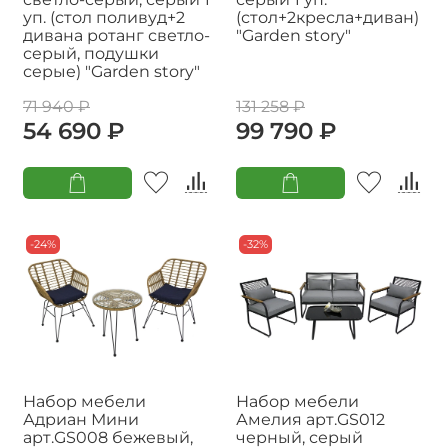
уп. (стол поливуд+2
(стол+2кресла+диван)
дивана ротанг светло-
"Garden story"
серый, подушки
серые) "Garden story"
71 940 ₽
131 258 ₽
54 690 ₽
99 790 ₽
-24%
-32%
Набор мебели
Набор мебели
Адриан Мини
Амелия арт.GS012
арт.GS008 бежевый,
черный, серый