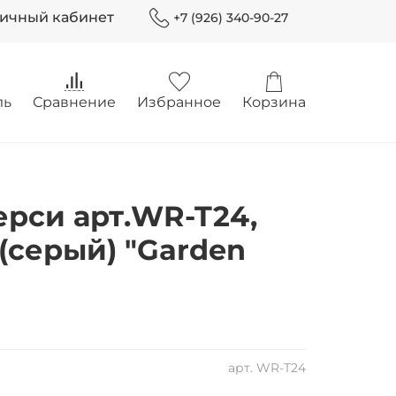
Личный кабинет
+7 (926) 340-90-27
ль
Сравнение
Избранное
Корзина
рси арт.WR-T24,
(серый) "Garden
арт.
WR-T24