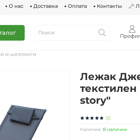
▪ О нас
▪ Доставка
▪ Оплата
▪ Контакты
🗝 
талог
Профи
и и шезлонги
Лежак Дже
текстилен 
story"
(2)
Наличие:
В наличии