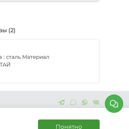
ы (2)
а : сталь Материал
ИТАЙ
Понятно