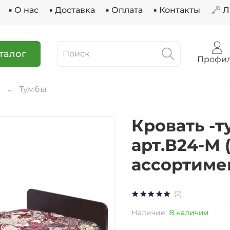
▪ О нас
▪ Доставка
▪ Оплата
▪ Контакты
🗝 
талог
Профи
ы
Тумбы
Кровать -т
арт.В24-М 
ассортимен
(2)
Наличие:
В наличии