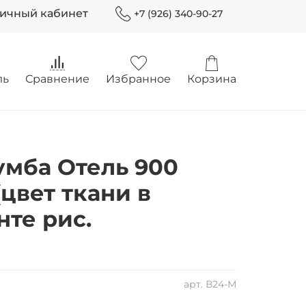
Личный кабинет
+7 (926) 340-90-27
ль
Сравнение
Избранное
Корзина
умба Отель 900
(цвет ткани в
те рис.
арт.
В24-М