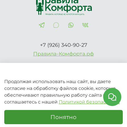
+7 (926) 340-90-27
Правила-Комфорта.рф
2026 © Вся информация на сайте носит справочный
Продолжая использовать наш сайт, вы даете
характер и не является публичной офертой (Ст.437 ГК
согласие на обработку файлов cookie, которые
РФ)
обеспечивают правильную работу сайта и
соглашаетесь с нашей
Политикой безопасности
В корзину
Понятно