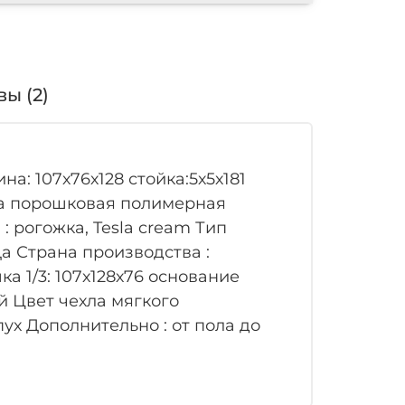
ы (2)
на: 107х76х128 стойка:5х5х181
ска порошковая полимерная
 рогожка, Tesla cream Тип
Да Страна производства :
а 1/3: 107х128х76 основание
ый Цвет чехла мягкого
ух Дополнительно : от пола до