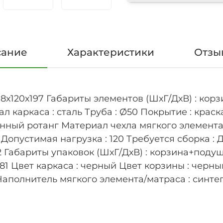
сание
Характеристики
Отзыв
8х120х197 Габариты элементов (ШхГ/ДхВ) : корзи
ал каркаса : сталь Труба : Ø50 Покрытие : кра
нный ротанг Материал чехла мягкого элемента :
Допустимая нагрузка : 120 Требуется сборка : 
 Габариты упаковок (ШхГ/ДхВ) : корзина+подушк
5х181 Цвет каркаса : черный Цвет корзины : черн
аполнитель мягкого элемента/матраса : синтеп