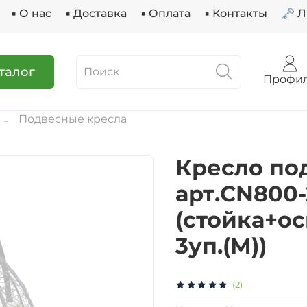
▪ О нас
▪ Доставка
▪ Оплата
▪ Контакты
🗝 
талог
Профи
Подвесные кресла
Кресло по
арт.CN800
(стойка+ос
3уп.(М))
(2)