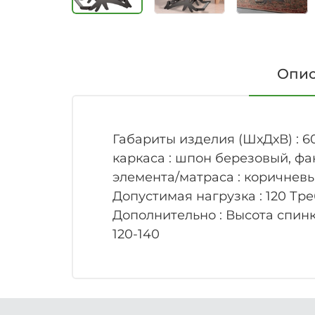
Опи
Габариты изделия (ШхДхВ) : 60
каркаса : шпон березовый, фан
элемента/матраса : коричнев
Допустимая нагрузка : 120 Тр
Дополнительно : Высота спинки
120-140