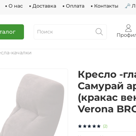
▪ О нас
▪ Доставка
▪ Оплата
▪ Контакты
🗝 
талог
Профи
сла-качалки
Кресло -г
Самурай ар
(кракас ве
Verona BR
(2)