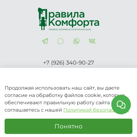
+7 (926) 340-90-27
Правила-Комфорта.рф
Продолжая использовать наш сайт, вы даете
согласие на обработку файлов cookie, которые
2026 © Вся информация на сайте носит справочный
обеспечивают правильную работу сайта и
характер и не является публичной офертой (Ст.437 ГК
соглашаетесь с нашей
Политикой безопасности
РФ)
Понятно