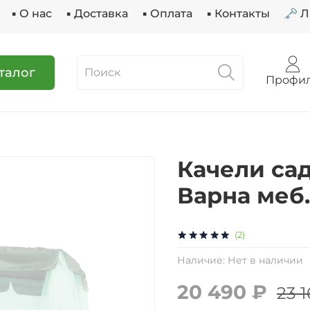
▪ О нас
▪ Доставка
▪ Оплата
▪ Контакты
🗝 
талог
Профи
Качели са
Варна меб.
(2)
Наличие:
Нет в наличии
20 490 ₽
23 